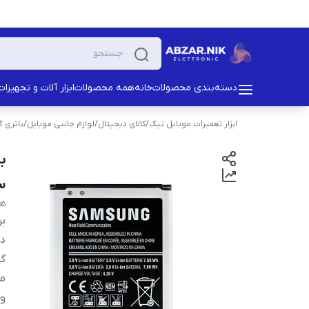
دسته‌بندی محصولات
خانه
همه محصولات
ابزار آلات و تجهیزات
ابزار تعمیرات موبایل نیک
/
کالای دیجیتال
/
لوازم جانبی موبایل
/
باتری 
سا
55
بر
دس
گو
من
ول