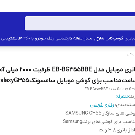
باتری گوشی
کابل شارژ و مبدل
مقاله کارشناسی رنگ خودرو با uv-1260
پشتیبانی
گوشی
باتری موبایل مدل EB-BG355BBE ظرفیت 2000
عت مناسب برای گوشی موبایل سامسونگ Galaxy G355
EB-BG355BBE 2000 Galaxy G3
ند:
متفرقه
ته‌بندی
:
باتری گوشی
شی های سازگار
:
SAMSUNG G355
اسب برای گوشی‌های برند
:
Samsung
تاژ باتری
:
3.8 ولت