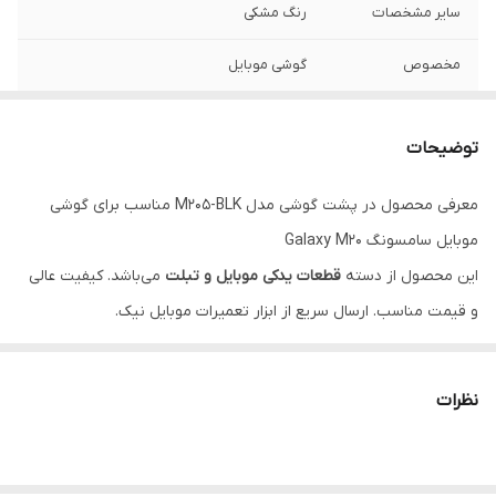
سایر مشخصات
رنگ مشکی
مخصوص
گوشی موبایل
سازگار با گوشی
Samsung M20
موبایل/تبلت
توضیحات
ابعاد
167x75x5
معرفی محصول در پشت گوشی مدل M205-BLK مناسب برای گوشی
موبایل سامسونگ Galaxy M20
این محصول از دسته
قطعات یدکی موبایل و تبلت
می‌باشد. کیفیت عالی
و قیمت مناسب. ارسال سریع از ابزار تعمیرات موبایل نیک.
ویژگی‌ها
مناسب برای تعمیرات موبایل
نظرات
ضمانت اصالت کالا
پشتیبانی تخصصی