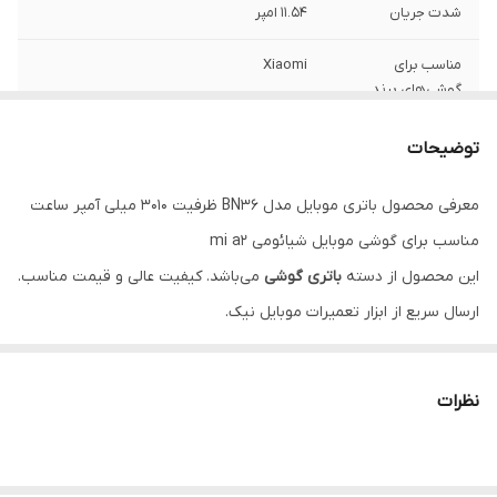
شدت جریان
11.54 امپر
مناسب برای
Xiaomi
گوشی‌های برند
ولتاژ باتری
3.8 ولت ولت
توضیحات
معرفی محصول باتری موبایل مدل BN36 ظرفیت 3010 میلی آمپر ساعت
مناسب برای گوشی موبایل شیائومی mi a2
این محصول از دسته
باتری گوشی
می‌باشد. کیفیت عالی و قیمت مناسب.
ارسال سریع از ابزار تعمیرات موبایل نیک.
ویژگی‌ها
مناسب برای تعمیرات موبایل
نظرات
ضمانت اصالت کالا
پشتیبانی تخصصی