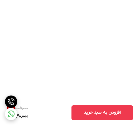
1,105,000
6
%
افزودن به سبد خرید
1,030,000