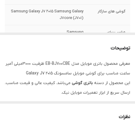
گوشی های سازگار
Samsung Galaxy J7 2015 Samsung Galaxy
J7core (J701)
مناسب برای
Samsung
گوشی‌های برند
توضیحات
نوع
باتری
معرفی محصول باتری موبایل مدل EB-BJ700CBE ظرفیت 3000میلی آمپر
ساعت مناسب برای گوشی موبایل سامسونگ Galaxy J7 2015
این محصول از دسته
باتری گوشی
می‌باشد. کیفیت عالی و قیمت مناسب.
ارسال سریع از ابزار تعمیرات موبایل نیک.
ویژگی‌ها
مناسب برای تعمیرات موبایل
نظرات
ضمانت اصالت کالا
پشتیبانی تخصصی