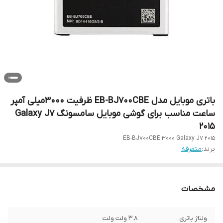
باتری موبایل مدل EB-BJ700CBE ظرفیت 3000میلی آمپر
ساعت مناسب برای گوشی موبایل سامسونگ Galaxy J7
2015
EB-BJ700CBE 3000 Galaxy J7 2015
برند:
متفرقه
مشخصات
ولتاژ باتری
3.8 ولت ولت