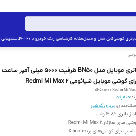
باتری گوشی
کابل شارژ و مبدل
مقاله کارشناسی رنگ خودرو با uv-1260
پشتیبانی
گوشی
باتری موبایل مدل BN50 ظرفیت 5000 میلی 
ای گوشی موبایل شیائومی Redmi Mi Max 2
BN50 5000 Redmi Mi Max
ند:
متفرقه
ته‌بندی
:
باتری گوشی
تاژ باتری
:
3.85 ولت
شی های سازگار
:
Redmi Mi Max 2
اسب برای گوشی‌های برند
:
Xiaomi