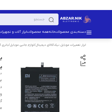
دسته‌بندی محصولات
خانه
همه محصولات
ابزار آلات و تجهیزات
ابزار تعمیرات موبایل نیک
/
کالای دیجیتال
/
لوازم جانبی موبایل
/
باتری 
بر
 2
بر
دس
ول
گو
من