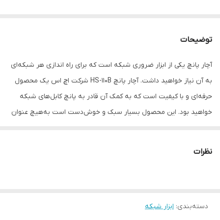
توضیحات
آچار پانچ یکی از ابزار ضروری شبکه است که برای راه اندازی هر شبکه‌‌ای
به آن نیاز خواهید داشت. آچار پانچ HS-110B شرکت اچ اس یک محصول
حرفه‌ای و با کیفیت است که به کمک آن قادر به پانچ کابل‌های شبکه
خواهید بود. این محصول بسیار سبک و خوش‌دست است به‌هیچ عنوان
باعث خستگی دست کاربر نخواهد شد. همچنین HS-110B قابلیت
پانچ‌کردن رشته‌های کابل داخل انواع سوکت و کیستون را دارا است.
نظرات
قابلیت چرخش و به کارگیری دو تیغ به‌صورت هم‌زمان هم از دیگر
ویژگی‌های این آچار پانچ به‌شمار می‌آید. شرکت اچ اس یکی از بزرگ‌ترین
شرکت‌های فعال در حوزه تجهیزات شبکه است که انتخاب اول بسیاری از
دسته‌بندی
:
ابزار شبکه
افراد حرفه‌ای و آماتور است.ساخت تایوان