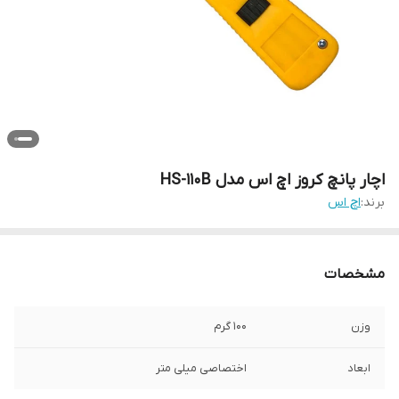
اچار پانچ کروز اچ اس مدل HS-110B
برند:
اچ اس
مشخصات
وزن
100 گرم
ابعاد
اختصاصی میلی متر