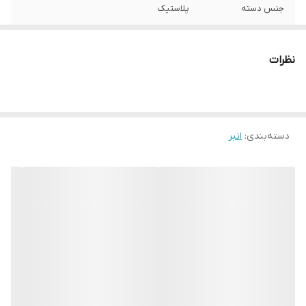
جنس دسته
پلاستیک
حداکثر میزان باز
25 میلی متر
شدن
نظرات
نوع انبر
سیم لخت‌کن
رنگ
زرد
دسته‌بندی
:
انبر