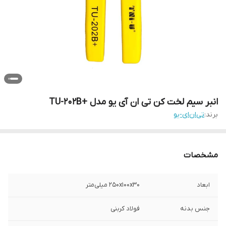
انبر سیم لخت کن تی ان آی یو مدل +TU-202B
برند:
تی‌ان‌ای-یو
مشخصات
ابعاد
250x100x30 میلی‌متر
جنس بدنه
فولاد کربنی