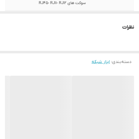
سوکت های RJ45- RJ11- RJ12
ابعاد
اختصاصی میلی متر
نظرات
دسته‌بندی
:
ابزار شبکه