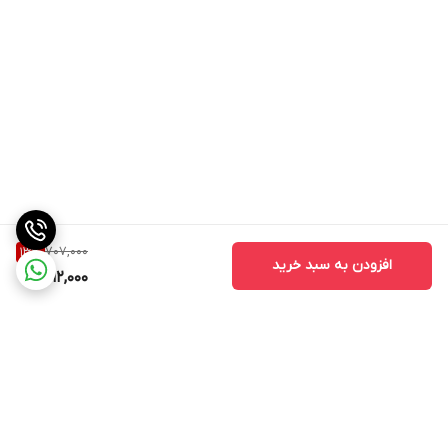
707,000
13
%
افزودن به سبد خرید
612,000