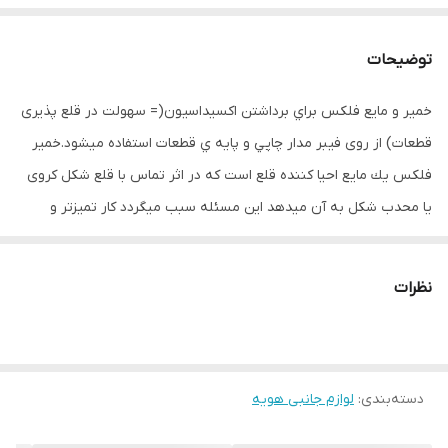
توضیحات
خمیر و مایع فلكس براي برداشتن اکسیداسیون(= سهولت در قلع پذیری
قطعات) از روی فيبر مدار چاپي و پایه ي قطعات استفاده میشود.خمیر
فلكس یك مايع احیا كننده قلع است كه در اثر تماس با قلع شكل كروی
یا محدب شكل به آن میدهد این مسئله سبب میگردد کار تمیزتر و
همچنین اتصالات بهتر ایجاد شود. ضمناً در حد معقولي از اتصال بين
پايه ها هنگام مونتاژ و برداشتن جلوگيري ميكند كه با این خاصیت كمك
نظرات
بزرگی به عدم پخش شدن قلع به اطراف كار ( كه سبب خوردن پایه ها
بهم یا اتصالی پایه ها میشود) میكند. همچنين خمیر فلكس باعث خوب
پخش شدن حرارت مي شود كه موجب بالا رفتن تحمل گرما توسط
دسته‌بندی
:
لوازم جانبی هویه
قطعات شده و از سوختن آنها جلوگيري ميكند و در کناراين خاصيت مي
توان از مايع فلكس به عنوان مایع خنک کننده هم استفاده كرد.