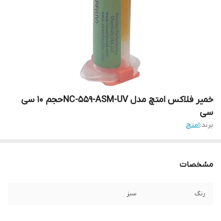
خمیر فلاکس امتچ مدل NC-559-ASM-UV حجم 10 سی
سی
برند:
امتچ
مشخصات
رنگ
سبز