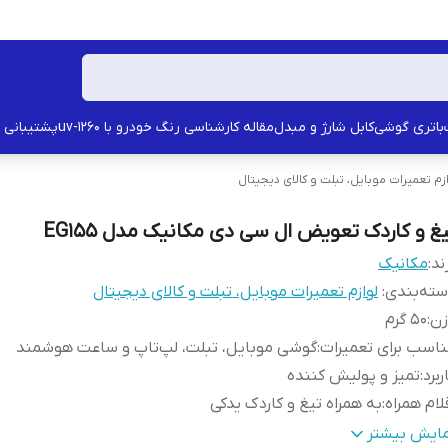
باتری گوشی
کابل شارژ و مبدل
مقاله کارشناسی رنگ خودرو با uv-1260
پشتیبانی
زم تعمیرات موبایل، تبلت و کالای دیجیتال
یغ و کاردک تعویض ال سی دی مکانیک مدل EG155
ند:
مکانیک
ته‌بندی
:
لوازم تعمیرات موبایل، تبلت و کالای دیجیتال
زن
:
50 گرم
اسب برای تعمیرات
:
گوشی موبایل، تبلت، لپ‌تاپ و ساعت هوشمند
ربرد
:
تمیز و پولیش کننده
لام همراه
:
به همراه تیغ و کاردک یدکی
عاد
:
120x50x20 میلی‌متر
مایش بیشتر