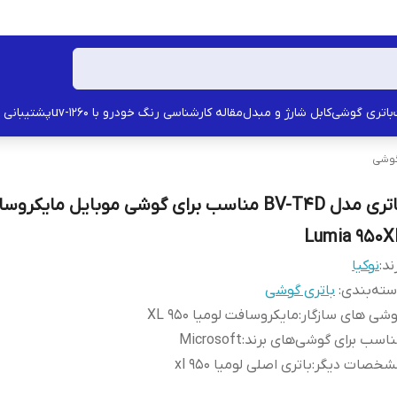
باتری گوشی
کابل شارژ و مبدل
مقاله کارشناسی رنگ خودرو با uv-1260
پشتیبانی
گوشی
باتری مدل BV-T4D مناسب برای گوشی موبایل مایکرو
Lumia 950X
ند:
نوکیا
ته‌بندی
:
باتری گوشی
شی های سازگار
:
مایکروسافت لومیا 950 XL
اسب برای گوشی‌های برند
:
Microsoft
شخصات دیگر
:
باتری اصلی لومیا 950 xl