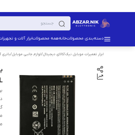
دسته‌بندی محصولات
خانه
همه محصولات
ابزار آلات و تجهیزات
ابزار تعمیرات موبایل نیک
/
کالای دیجیتال
/
لوازم جانبی موبایل
/
باتری 
L
بر
دس
گو
من
م