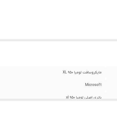
مایکروسافت لومیا 950 XL
Microsoft
باتری اصلی لومیا 950 xl