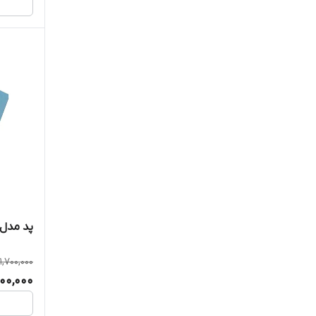
پد مدل انتقا
1,700,000
400,000