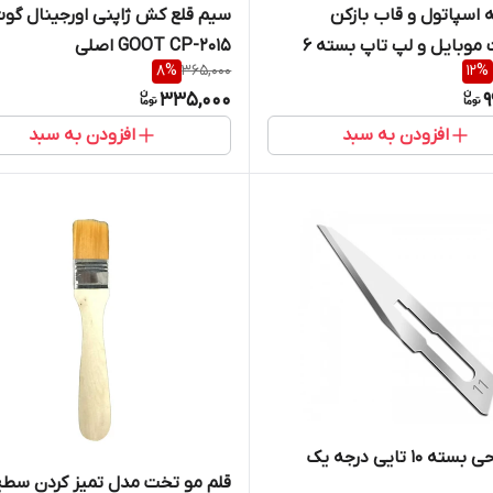
اسپاتول و قاب بازکن
سیم قلع کش ژاپنی اورجینال گو
تعمیرات موبایل و لپ تاپ بسته 6
GOOT CP-2015 اصلی
8
%
365,000
12
%
335,000
9
افزودن به سبد
افزودن به سبد
ه ۱۰ تایی درجه یک
قلم مو تخت مدل تمیز کردن سطح