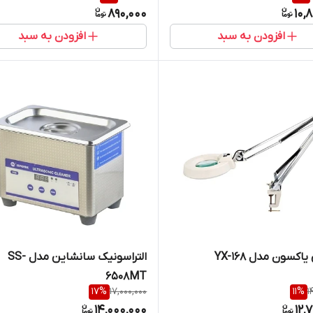
890,000
10,
افزودن به سبد
افزودن به سبد
اکسون مدل YX-168
التراسونیک سانشاین مدل SS-
6508MT
17
%
17,000,000
11
%
1
14,000,000
12,