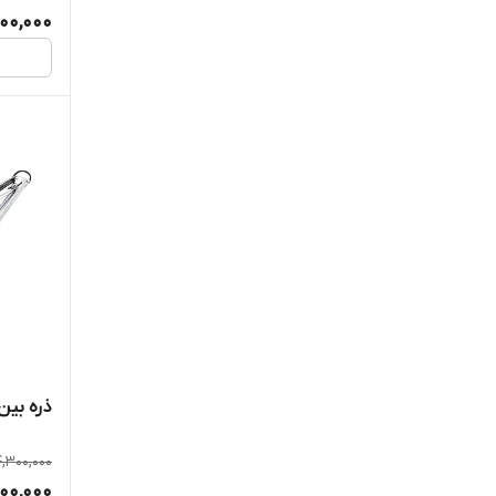
800,000
ذره بین ی
4,300,000
700,000