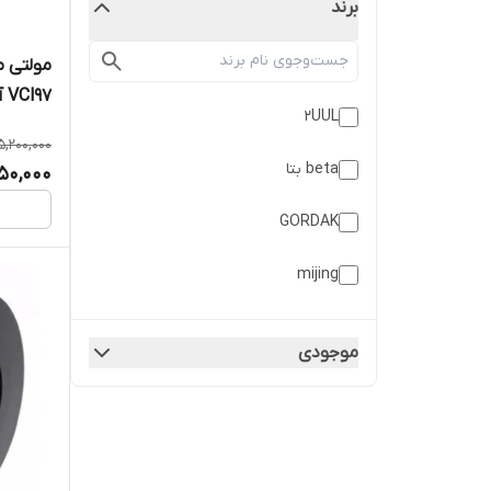
برند
مولتی م
VCl97 آیسی اصلی
۲UUL
5,200,000
beta بتا
50,000
GORDAK
mijing
آیکسون
موجودی
بست
پروسکیت
جاک می