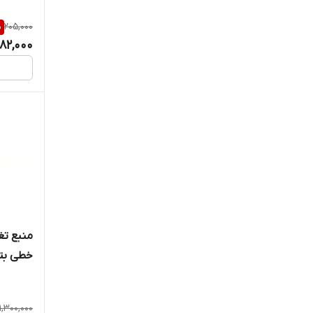
%
205,000
182,000
خطی بتا مدل
11,300,000