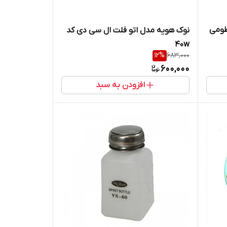
نوک هویه مدل اتو فلت ال سی دی کد
40w
12
%
683,000
600,000
افزودن به سبد