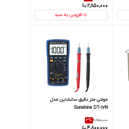
2,850,000
افزودن به سبد
مولتی متر دقیق سانشاین مدل
Sunshine DT-17N
3
%
4,950,000
4,800,000