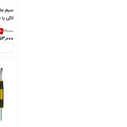
داژنگ
سانشاین
عددی
%
311,000
53,000
کایزی
کوئیک
کیانلی
گوت
متفرقه
مکانیک
مگنیفایر