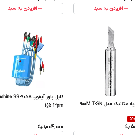
افزودن به سبد
افزودن به سبد
کابل پاور آیفون ine SS-905A
مکانیک مدل 900M T-SK
(5-12pm)
15
1,004,000
5