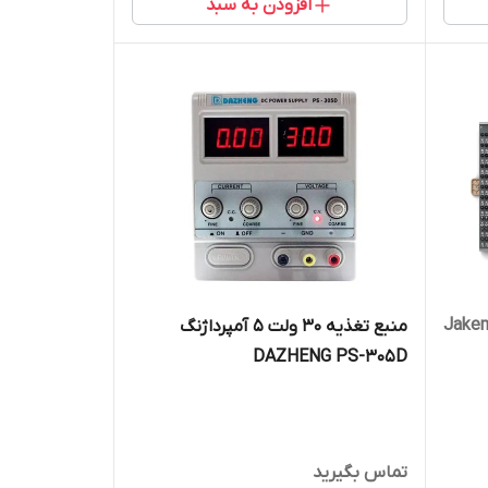
افزودن به سبد
تکه Jakemy JM-
منبع تغذیه 30 ولت 5 آمپرداژنگ
DAZHENG PS-305D
تماس بگیرید