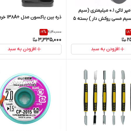
سیم جامپر لاکی ۰.۱ میلیمتری (سیم
ذره بین یاکسون مدل +138A خرطومی
لاکی یا سیم مسی روکش دار ) بسته ۵
19
%
4,140,000
18
3,335,000
2
افزودن به سبد
افزودن به سبد