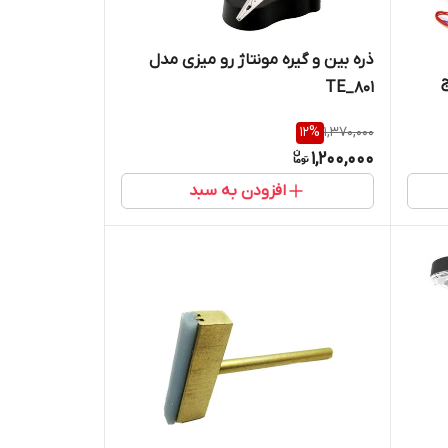
ذره بین و گیره مونتاژ رو میزی مدل
TE_801
12
%
1,370,000
1,200,000
افزودن به سبد