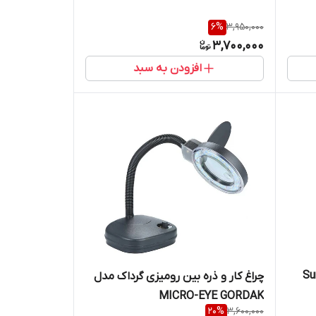
6
%
3,950,000
3,700,000
افزودن به سبد
چراغ کار و ذره بین رومیزی گرداک مدل
MICRO-EYE GORDAK
20
%
3,600,000