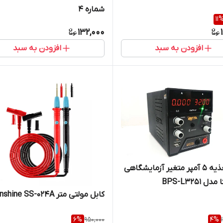
شماره 4
11
132,000
افزودن به سبد
افزودن به سبد
منبع تغذیه 5 آمپر متغیر آزمایشگاهی
 BPS-L3251
کابل مولتی متر Sunshine SS-024A
6
%
950,000
4
%