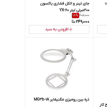
ت
جای تینر و الکل فشاری یاکسون
۲۰۰میلی لیتر YX-60
18
%
306,000
249,000
افزودن به سبد
ذره بین رومیزی مگنیفایر MG3b-1A
 کار