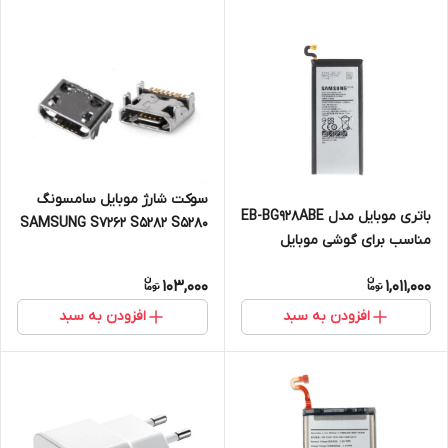
سوکت شارژ موبایل سامسونگ
باتری موبایل مدل EB-BG928ABE
SAMSUNG S7262 S5282 S5280
مناسب برای گوشی موبایل
G130 G318 S7390 S6810 درجه
سامسونگ Galaxy S6 Edge
یک بسته ۵ عددی
103,000
1,011,000
Plus
افزودن به سبد
افزودن به سبد