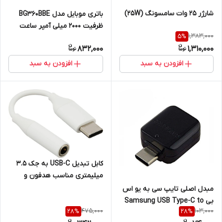
شارژر 25 وات سامسونگ (25W)
باتری موبایل مدل BG360BBE
ظرفیت 2000 میلی آمپر ساعت
1,383,000
5
%
مناسب برای گوشی موبایل
832,000
1,310,000
سامسونگ galaxy core prime
افزودن به سبد
افزودن به سبد
کابل تبدیل USB-C به جک 3.5
میلیمتری مناسب هدفون و
میکروفون مدل سامسونگ
مبدل اصلی تایپ سی به یو اس
بی Samsung USB Type-C to
475,000
103,000
28
%
28
%
USB OTG Connector