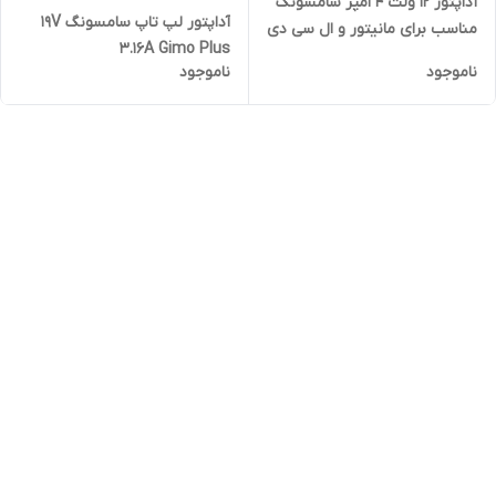
آداپتور 12 ولت 4 امپر سامسونگ
آداپتور لپ تاپ سامسونگ 19V
مناسب برای مانیتور و ال سی دی
3.16A Gimo Plus
LCD و لپ تاپ های سامسونگ
ناموجود
ناموجود