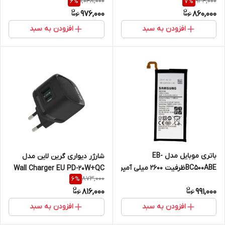
1,048,000
934,000
6
%
7
%
امپر ساعت مناسب برای گوشی
Charger
976,000
860,000
موبایل سامسونگ Galaxy S7
افزودن به سبد
افزودن به سبد
باتری موبایل مدل EB-
شارژر دیواری گرین لاین مدل
BC500ABEظرفیت 2600 میلی آمپر
Wall Charger EU PD-20W+QC
873,000
6
%
ساعت مناسب برای گوشی موبایل
توان 20 وات
816,000
991,000
سامسونگ Galaxy C5
افزودن به سبد
افزودن به سبد