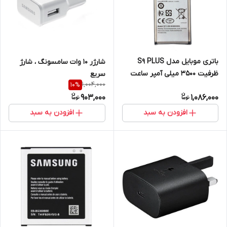
باتری موبایل مدل S9 PLUS
شارژر 10 وات سامسونگ ، شارژ
ظرفیت 3500 میلی آمپر ساعت
سریع
1,004,000
10
%
مناسب برای گوشی موبایل
903,000
1,086,000
سامسونگ galaxy S9 PLUS
افزودن به سبد
افزودن به سبد