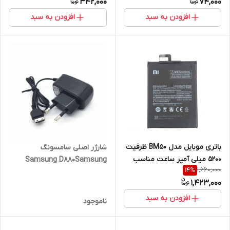
342,000
74,000
افزودن به سبد
افزودن به سبد
باتری موبایل مدل BM50 ظرفیت
شارژر اصلی سامسونگ
5200 میلی آمپر ساعت مناسب
Samsung D880Samsung
1,660,000
14
%
برای گوشی موبایل شیائومی Mi
D880
1,423,000
Max 2 Dual SIM
افزودن به سبد
ناموجود