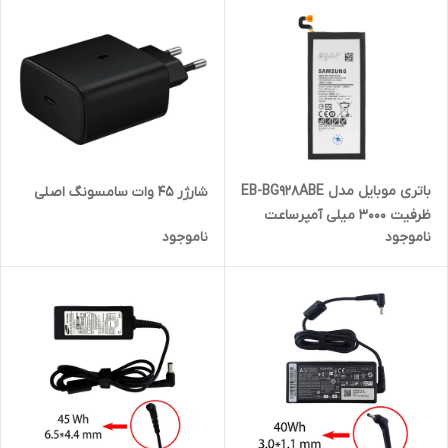
باتری موبایل مدل EB-BG928ABE
شارژر 45 وات سامسونگ اصلی
ظرفیت 3000 میلی آمپرساعت
ناموجود
ناموجود
مناسب برای گوشی موبایل
سامسونگ Galaxy S6 EdegPlus