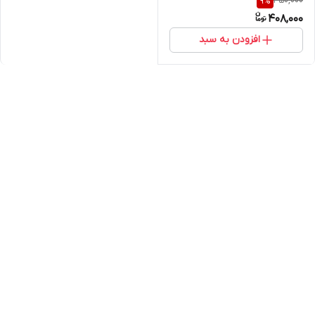
450,000
9
%
طول سیم 90 سانتی متر درجه
408,000
یک
افزودن به سبد