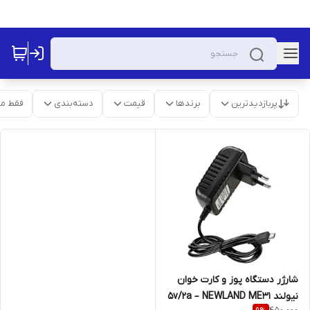
پربازدیدترین
برندها
قیمت
دسته‌بندی
فقط م
شارژر دستگاه پوز و کارت خوان
نیولند 5v/2a – NEWLAND ME31