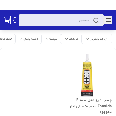
جدیدترین
برندها
قیمت
دسته‌بندی
فقط محص
چسب مایع مدل E-8000
Zhanlida حجم 50 میلی لیتر
ناموجود