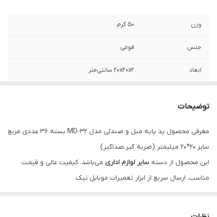
وزن
50 گرم
جنس
فومی
ابعاد
20x20x2 سانتی‌متر
توضیحات
معرفی محصول پد پایه مبل و صندلی مدل MD-32 بسته 36 عددی مربع
سایز 20*20 میلیمتر (ضربه گیر،صداگیر)
این محصول از دسته
سایر لوازم اداری
می‌باشد. کیفیت عالی و قیمت
مناسب. ارسال سریع از ابزار تعمیرات موبایل نیک.
ویژگی‌ها
مناسب برای تعمیرات موبایل
نظرات