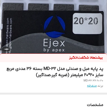
پد پایه مبل و صندلی مدل MD-32 بسته 36 عددی مربع
سایز 20*20 میلیمتر (ضربه گیر،صداگیر)
MD-32 36 20 20
برند:
متفرقه
مشخصات